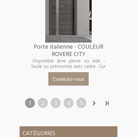
Porte italienne - COULEUR
ROVERE CITY
-Disponible âme pleine ou vide. -
Seule ou prémontée avec cadre. -Sur
mesure et selon vos spécifications
1
2
3
4
5
CATÉGORIES