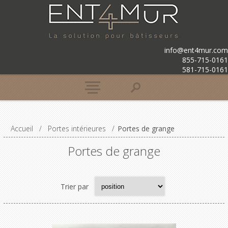
info@ent4mur.com
855-715-0161
581-715-0161
Accueil
/
Portes intérieures
/
Portes de grange
Portes de grange
Trier par