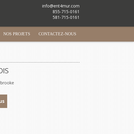
info@ent4mur.com
855-715-0161
581-715-0161
NOS PROJETS
CONTACTEZ-NOUS
OIS
rbrooke
us